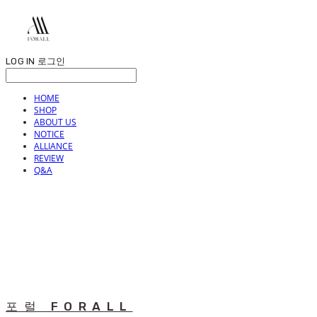
LOG IN
로그인
HOME
SHOP
ABOUT US
NOTICE
ALLIANCE
REVIEW
Q&A
포럴 FORALL