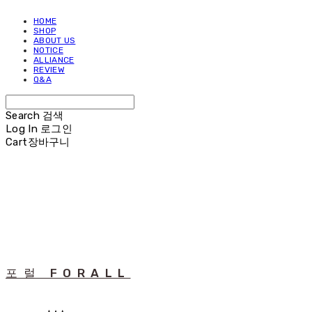
HOME
SHOP
ABOUT US
NOTICE
ALLIANCE
REVIEW
Q&A
Search
검색
Log In
로그인
Cart
장바구니
포럴 FORALL