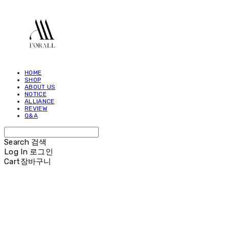
HOME
SHOP
ABOUT US
NOTICE
ALLIANCE
REVIEW
Q&A
Search
검색
Log In
로그인
Cart
장바구니