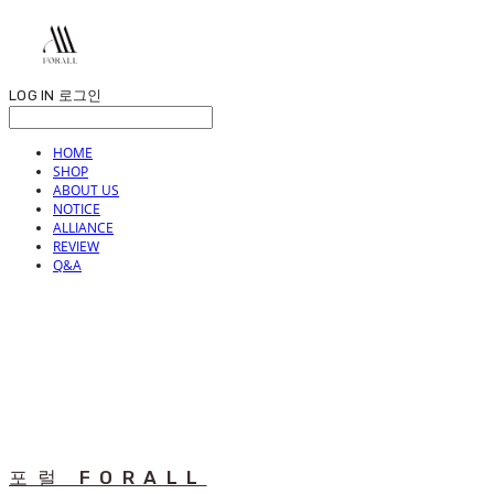
LOG IN
로그인
HOME
SHOP
ABOUT US
NOTICE
ALLIANCE
REVIEW
Q&A
포럴 FORALL