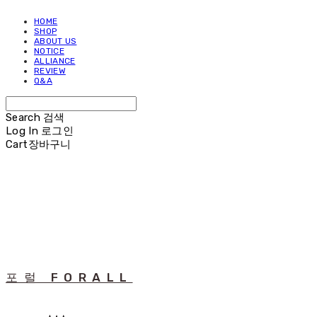
HOME
SHOP
ABOUT US
NOTICE
ALLIANCE
REVIEW
Q&A
Search
검색
Log In
로그인
Cart
장바구니
포럴 FORALL