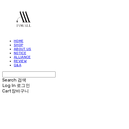
HOME
SHOP
ABOUT US
NOTICE
ALLIANCE
REVIEW
Q&A
Search
검색
Log In
로그인
Cart
장바구니