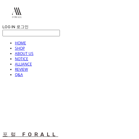
LOG IN
로그인
HOME
SHOP
ABOUT US
NOTICE
ALLIANCE
REVIEW
Q&A
포럴 FORALL