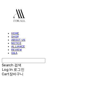
HOME
SHOP
ABOUT US
NOTICE
ALLIANCE
REVIEW
Q&A
Search
검색
Log In
로그인
Cart
장바구니