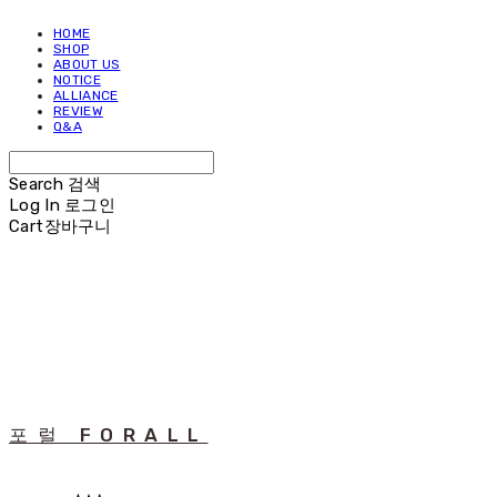
HOME
SHOP
ABOUT US
NOTICE
ALLIANCE
REVIEW
Q&A
Search
검색
Log In
로그인
Cart
장바구니
포럴 FORALL