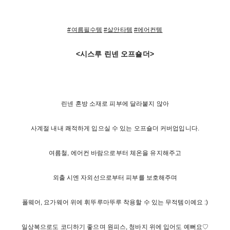
#여름필수템
#살안타템
#에어컨템
<시스루 린넨 오프숄더>
린넨 혼방 소재로 피부에 달라붙지 않아
사계절 내내 쾌적하게 입으실 수 있는 오프숄더 커버업입니다.
여름철, 에어컨 바람으로부터 체온을 유지해주고
외출 시엔 자외선으로부터 피부를 보호해주며
폴웨어, 요가웨어 위에 휘뚜루마뚜루 착용할 수 있는 무적템이예요 :)
일상복으로도 코디하기 좋으며 원피스, 청바지 위에 입어도 예뻐요♡