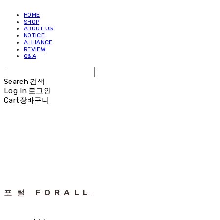
HOME
SHOP
ABOUT US
NOTICE
ALLIANCE
REVIEW
Q&A
Search
검색
Log In
로그인
Cart
장바구니
포럴 FORALL