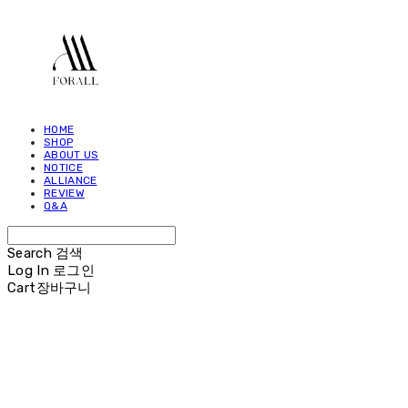
HOME
SHOP
ABOUT US
NOTICE
ALLIANCE
REVIEW
Q&A
Search
검색
Log In
로그인
Cart
장바구니