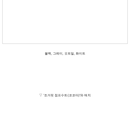
블랙, 그레이, 오트밀, 화이트
▽ '조거핏 점프수트(코코아)'와 매치