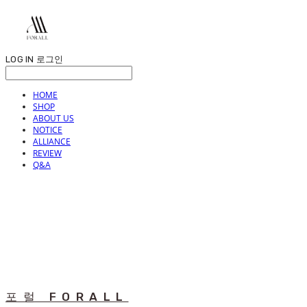
LOG IN
로그인
HOME
SHOP
ABOUT US
NOTICE
ALLIANCE
REVIEW
Q&A
포럴 FORALL