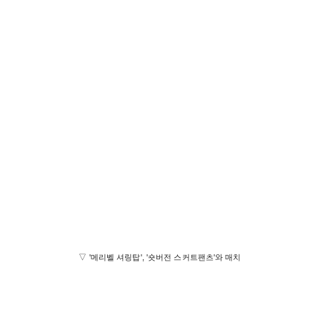
▽ '메리벨 셔링탑', '숏버전 스커트팬츠'와 매치