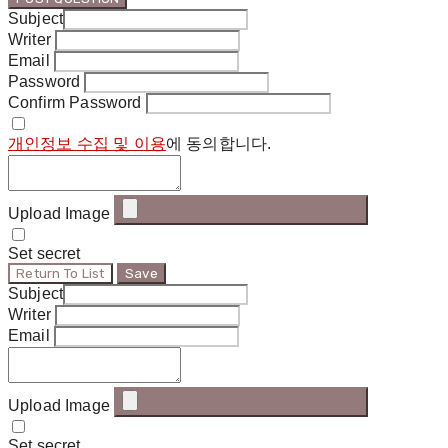
Subject
Writer
Email
Password
Confirm Password
개인정보 수집 및 이용
에 동의합니다.
Upload Image
Set secret
Return To List
Save
Subject
Writer
Email
Upload Image
Set secret