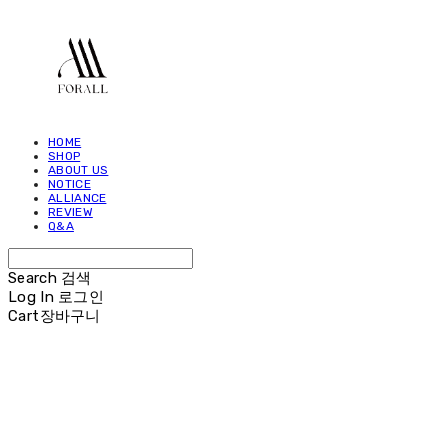
HOME
SHOP
ABOUT US
NOTICE
ALLIANCE
REVIEW
Q&A
Search
검색
Log In
로그인
Cart
장바구니