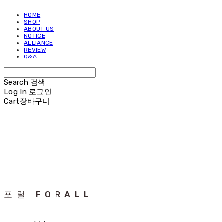
HOME
SHOP
ABOUT US
NOTICE
ALLIANCE
REVIEW
Q&A
Search
검색
Log In
로그인
Cart
장바구니
포럴 FORALL