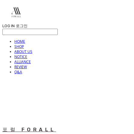
LOG IN
로그인
HOME
SHOP
ABOUT US
NOTICE
ALLIANCE
REVIEW
Q&A
포럴 FORALL