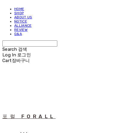
HOME
SHOP
ABOUT US
NOTICE
ALLIANCE
REVIEW
Q&A
Search
검색
Log In
로그인
Cart
장바구니
포럴 FORALL