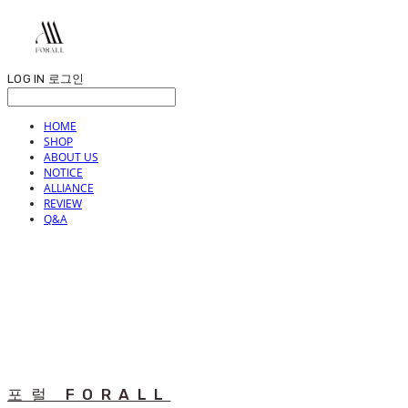
LOG IN
로그인
HOME
SHOP
ABOUT US
NOTICE
ALLIANCE
REVIEW
Q&A
포럴 FORALL