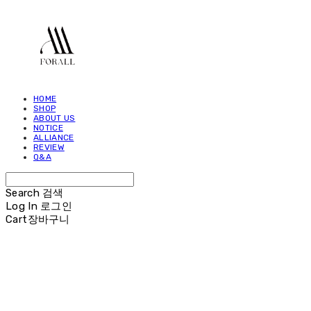
HOME
SHOP
ABOUT US
NOTICE
ALLIANCE
REVIEW
Q&A
Search
검색
Log In
로그인
Cart
장바구니