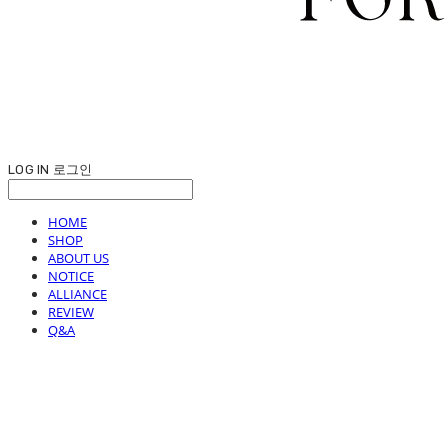
LOG IN
로그인
HOME
SHOP
ABOUT US
NOTICE
ALLIANCE
REVIEW
Q&A