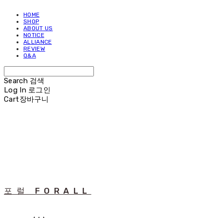
HOME
SHOP
ABOUT US
NOTICE
ALLIANCE
REVIEW
Q&A
Search
검색
Log In
로그인
Cart
장바구니
포럴 FORALL