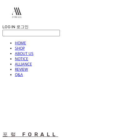
LOG IN
로그인
HOME
SHOP
ABOUT US
NOTICE
ALLIANCE
REVIEW
Q&A
포럴 FORALL