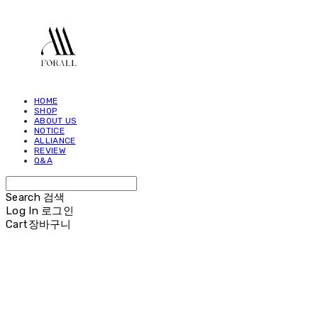
HOME
SHOP
ABOUT US
NOTICE
ALLIANCE
REVIEW
Q&A
Search
검색
Log In
로그인
Cart
장바구니