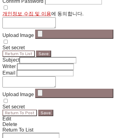
Confirm Password
개인정보 수집 및 이용
에 동의합니다.
Upload Image
Set secret
Return To List
Save
Subject
Writer
Email
Upload Image
Set secret
Return To Post
Save
Edit
Delete
Return To List