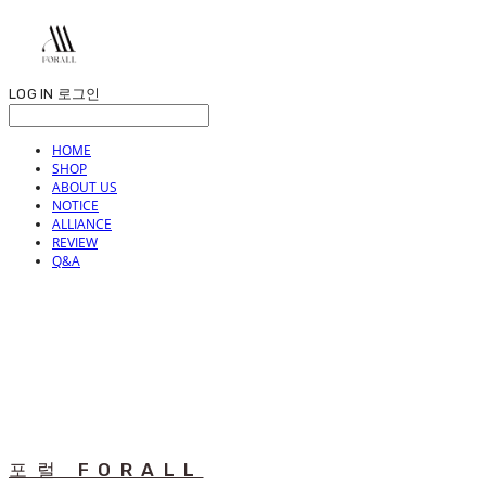
LOG IN
로그인
HOME
SHOP
ABOUT US
NOTICE
ALLIANCE
REVIEW
Q&A
포럴 FORALL