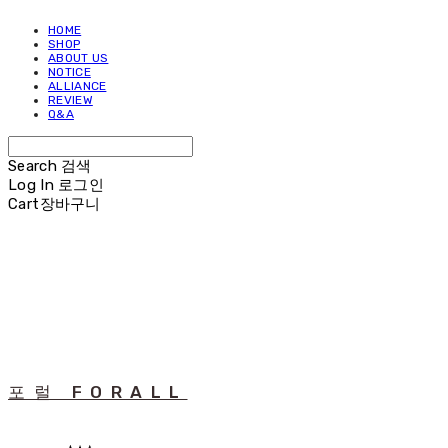
HOME
SHOP
ABOUT US
NOTICE
ALLIANCE
REVIEW
Q&A
Search
검색
Log In
로그인
Cart
장바구니
포럴 FORALL