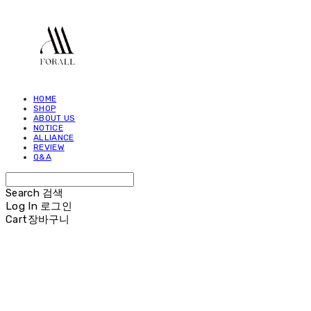
HOME
SHOP
ABOUT US
NOTICE
ALLIANCE
REVIEW
Q&A
Search
검색
Log In
로그인
Cart
장바구니